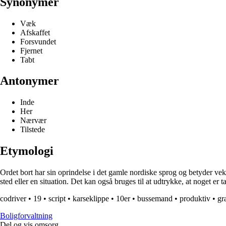
Synonymer
Væk
Afskaffet
Forsvundet
Fjernet
Tabt
Antonymer
Inde
Her
Nærvær
Tilstede
Etymologi
Ordet bort har sin oprindelse i det gamle nordiske sprog og betyder vek væ
sted eller en situation. Det kan også bruges til at udtrykke, at noget er t
codriver
•
19
•
script
•
karseklippe
•
10er
•
bussemand
•
produktiv
•
gr
Boligforvaltning
Del og vis omsorg