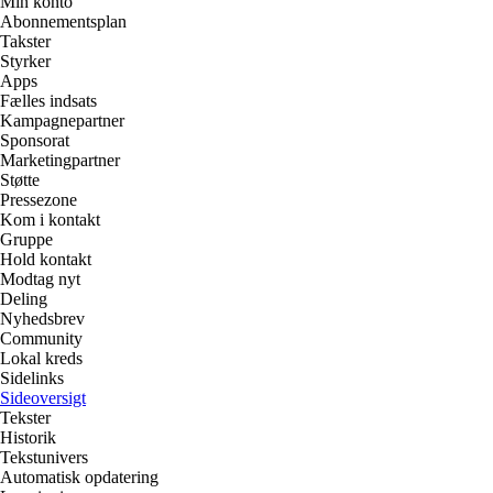
Min konto
Abonnementsplan
Takster
Styrker
Apps
Fælles indsats
Kampagnepartner
Sponsorat
Marketingpartner
Støtte
Pressezone
Kom i kontakt
Gruppe
Hold kontakt
Modtag nyt
Deling
Nyhedsbrev
Community
Lokal kreds
Sidelinks
Sideoversigt
Tekster
Historik
Tekstunivers
Automatisk opdatering