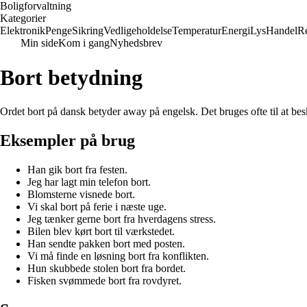
Boligforvaltning
Kategorier
Elektronik
Penge
Sikring
Vedligeholdelse
Temperatur
Energi
Lys
Handel
Re
Min side
Kom i gang
Nyhedsbrev
Bort betydning
Ordet bort på dansk betyder away på engelsk. Det bruges ofte til at bes
Eksempler på brug
Han gik bort fra festen.
Jeg har lagt min telefon bort.
Blomsterne visnede bort.
Vi skal bort på ferie i næste uge.
Jeg tænker gerne bort fra hverdagens stress.
Bilen blev kørt bort til værkstedet.
Han sendte pakken bort med posten.
Vi må finde en løsning bort fra konflikten.
Hun skubbede stolen bort fra bordet.
Fisken svømmede bort fra rovdyret.