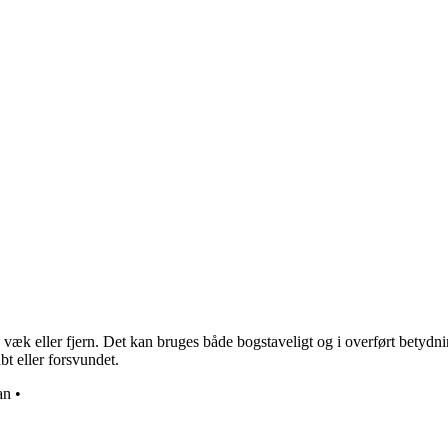
k eller fjern. Det kan bruges både bogstaveligt og i overført betydning på
abt eller forsvundet.
an
•