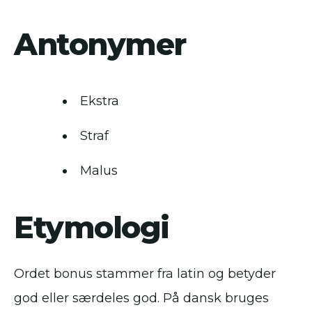
Antonymer
Ekstra
Straf
Malus
Etymologi
Ordet bonus stammer fra latin og betyder
god eller særdeles god. På dansk bruges