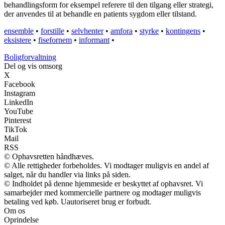
behandlingsform for eksempel referere til den tilgang eller strategi,
der anvendes til at behandle en patients sygdom eller tilstand.
ensemble
•
forstille
•
selvhenter
•
amfora
•
styrke
•
kontingens
•
eksistere
•
fisefornem
•
informant
•
Boligforvaltning
Del og vis omsorg
X
Facebook
Instagram
LinkedIn
YouTube
Pinterest
TikTok
Mail
RSS
© Ophavsretten håndhæves.
© Alle rettigheder forbeholdes. Vi modtager muligvis en andel af
salget, når du handler via links på siden.
© Indholdet på denne hjemmeside er beskyttet af ophavsret. Vi
samarbejder med kommercielle partnere og modtager muligvis
betaling ved køb. Uautoriseret brug er forbudt.
Om os
Oprindelse