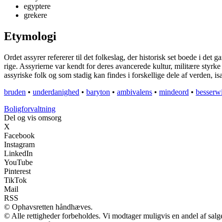
egyptere
grekere
Etymologi
Ordet assyrer refererer til det folkeslag, der historisk set boede i 
rige. Assyrierne var kendt for deres avancerede kultur, militære styrk
assyriske folk og som stadig kan findes i forskellige dele af verden, i
bruden
•
underdanighed
•
baryton
•
ambivalens
•
mindeord
•
besserwi
Boligforvaltning
Del og vis omsorg
X
Facebook
Instagram
LinkedIn
YouTube
Pinterest
TikTok
Mail
RSS
© Ophavsretten håndhæves.
© Alle rettigheder forbeholdes. Vi modtager muligvis en andel af salge