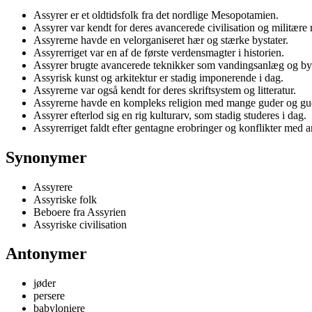
Assyrer er et oldtidsfolk fra det nordlige Mesopotamien.
Assyrer var kendt for deres avancerede civilisation og militære
Assyrerne havde en velorganiseret hær og stærke bystater.
Assyrerriget var en af de første verdensmagter i historien.
Assyrer brugte avancerede teknikker som vandingsanlæg og by
Assyrisk kunst og arkitektur er stadig imponerende i dag.
Assyrerne var også kendt for deres skriftsystem og litteratur.
Assyrerne havde en kompleks religion med mange guder og gu
Assyrer efterlod sig en rig kulturarv, som stadig studeres i dag.
Assyrerriget faldt efter gentagne erobringer og konflikter med 
Synonymer
Assyrere
Assyriske folk
Beboere fra Assyrien
Assyriske civilisation
Antonymer
jøder
persere
babyloniere