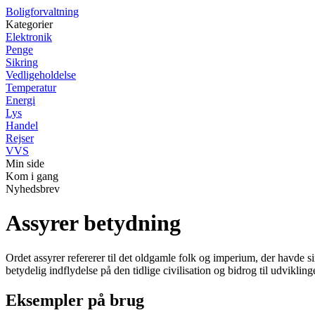
Boligforvaltning
Kategorier
Elektronik
Penge
Sikring
Vedligeholdelse
Temperatur
Energi
Lys
Handel
Rejser
VVS
Min side
Kom i gang
Nyhedsbrev
Assyrer betydning
Ordet assyrer refererer til det oldgamle folk og imperium, der havde si
betydelig indflydelse på den tidlige civilisation og bidrog til udvikli
Eksempler på brug