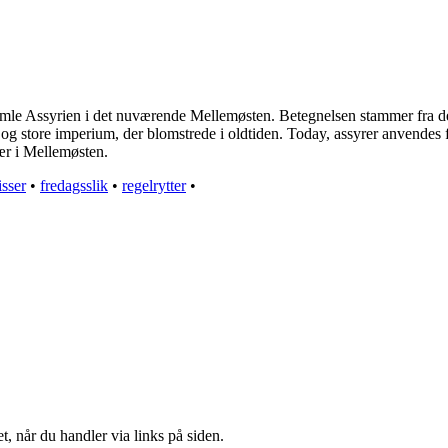
det gamle Assyrien i det nuværende Mellemøsten. Betegnelsen stammer fra 
e og store imperium, der blomstrede i oldtiden. Today, assyrer anvendes
sær i Mellemøsten.
sser
•
fredagsslik
•
regelrytter
•
t, når du handler via links på siden.