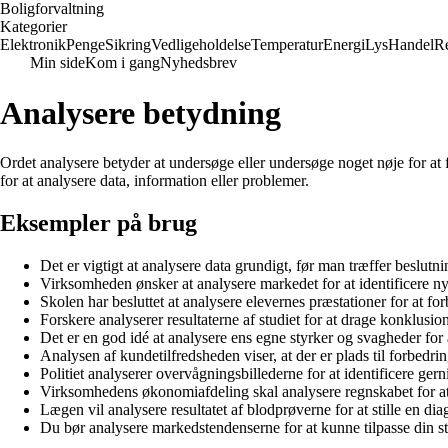
Boligforvaltning
Kategorier
Elektronik
Penge
Sikring
Vedligeholdelse
Temperatur
Energi
Lys
Handel
Re
Min side
Kom i gang
Nyhedsbrev
Analysere betydning
Ordet analysere betyder at undersøge eller undersøge noget nøje for at
for at analysere data, information eller problemer.
Eksempler på brug
Det er vigtigt at analysere data grundigt, før man træffer beslutni
Virksomheden ønsker at analysere markedet for at identificere n
Skolen har besluttet at analysere elevernes præstationer for at f
Forskere analyserer resultaterne af studiet for at drage konklusion
Det er en god idé at analysere ens egne styrker og svagheder for 
Analysen af kundetilfredsheden viser, at der er plads til forbedrin
Politiet analyserer overvågningsbillederne for at identificere g
Virksomhedens økonomiafdeling skal analysere regnskabet for a
Lægen vil analysere resultatet af blodprøverne for at stille en dia
Du bør analysere markedstendenserne for at kunne tilpasse din st