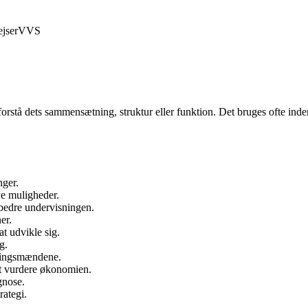
jser
VVS
 forstå dets sammensætning, struktur eller funktion. Det bruges ofte i
nger.
ye muligheder.
orbedre undervisningen.
er.
at udvikle sig.
g.
erningsmændene.
t vurdere økonomien.
gnose.
rategi.