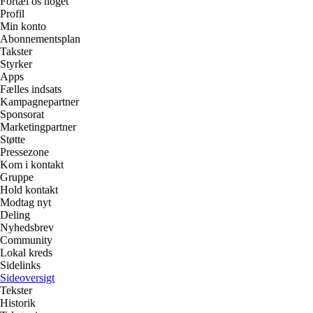
Fortæl os noget
Profil
Min konto
Abonnementsplan
Takster
Styrker
Apps
Fælles indsats
Kampagnepartner
Sponsorat
Marketingpartner
Støtte
Pressezone
Kom i kontakt
Gruppe
Hold kontakt
Modtag nyt
Deling
Nyhedsbrev
Community
Lokal kreds
Sidelinks
Sideoversigt
Tekster
Historik