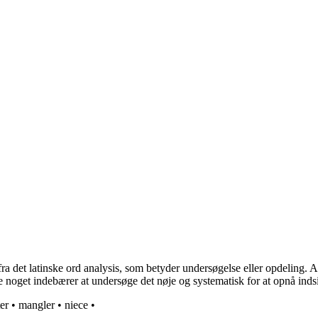
a det latinske ord analysis, som betyder undersøgelse eller opdeling. A
re noget indebærer at undersøge det nøje og systematisk for at opnå inds
er
•
mangler
•
niece
•